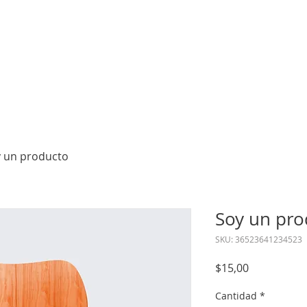
ICIO
NOSOTROS
PUNTOS WIFI
PLANES
PLAN PYMES
 un producto
Soy un pro
SKU: 36523641234523
Precio
$15,00
Cantidad
*