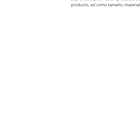
producto, así como tamaño, materiale
Agencia de Regulaciones y
Control de Telecomunicacio
Parámetros de Calidad del Servicio
Regulación de Prestación de Servicios
Normas de Seguridad
Reglamento de abonados
Ancho de Banda