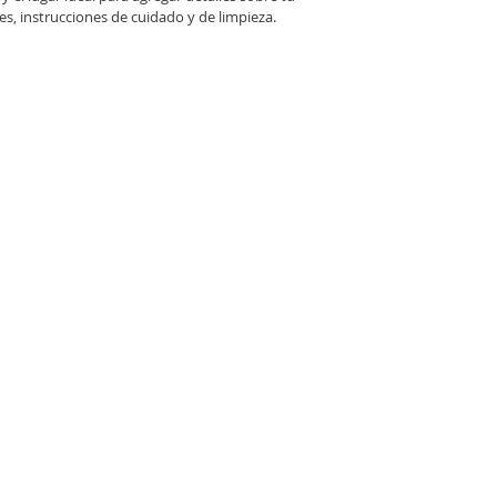
s, instrucciones de cuidado y de limpieza.
Oficinas y Atención
al Cliente
nes
Oficina Pelileo:
Eloy Alfaro y 22 de Julio
Oficina Píllaro:
Flores 041 y Fundadores de
Cantón, a una cuadra del coliseo
Oficina Patate:
Juan Montalvo y Ambato
Oficina Quero:
Av. 17 de Abril y García
Moreno (frente al parque)