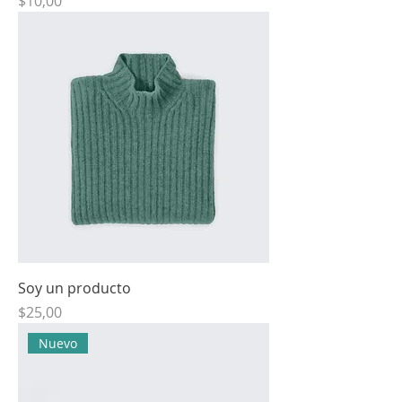
Precio
$10,00
Soy un producto
Precio
$25,00
Nuevo