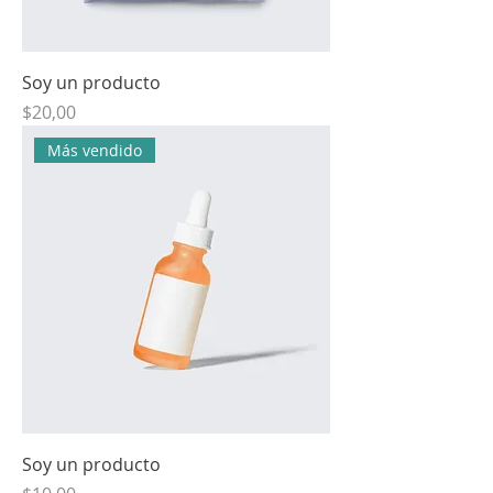
Soy un producto
Precio
$20,00
Más vendido
Soy un producto